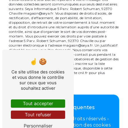
données collectées seront communiquées aux seuls destinataires
suivants: Seya Informatique 5 Parv. Robert Schuman, 92370
Chaville magasin@seya.fr. Vous disposez de droits d’accès, de
rectification, d’effacement, de portabilité, de limitation,
d’opposition, de retrait de votre consentement à tout moment
et du droit d’introduire une réclamation auprès d’une autorité de
contrôle, ainsi que d’organiser le sort de vos données post-
mortem. Vous pouvez exercer ces droits par voie postale à
l'adresse 5 Parv. Robert Schuman, 92370 Chaville ou par
courrier électronique à l'adresse magasin@seya.fr. Un justificatif
d'identité pourra vous être demandé. Nous conservons vos
données pendant la période de prise de contact puis pendant la
durée de prescription légale aux fins probatoires et de gestion des
contentieux. Vous avez le droit de vous inscrire sur la liste
d'opposition au démarchage téléphonique, disponible à cette
Ce site utilise des cookies
adresse:
Bloctel.gouv.fr
. Consultez le site cnil.fr pour plus
et vous donne le contrôle
d’informations sur vos droits.
sur ceux que vous
souhaitez activer
Tout accepter
Recherches fréquentes
Tout refuser
©
Vistalid
- 2026 - Tous droits réservés -
Mentions légales
-
Gestion des cookies
Personnaliser