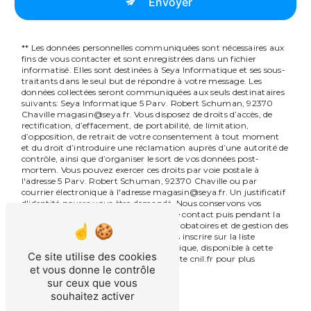
Envoyer
** Les données personnelles communiquées sont nécessaires aux
fins de vous contacter et sont enregistrées dans un fichier
informatisé. Elles sont destinées à Seya Informatique et ses sous-
traitants dans le seul but de répondre à votre message. Les
données collectées seront communiquées aux seuls destinataires
suivants: Seya Informatique 5 Parv. Robert Schuman, 92370
Chaville magasin@seya.fr. Vous disposez de droits d’accès, de
rectification, d’effacement, de portabilité, de limitation,
d’opposition, de retrait de votre consentement à tout moment
et du droit d’introduire une réclamation auprès d’une autorité de
contrôle, ainsi que d’organiser le sort de vos données post-
mortem. Vous pouvez exercer ces droits par voie postale à
l'adresse 5 Parv. Robert Schuman, 92370 Chaville ou par
courrier électronique à l'adresse magasin@seya.fr. Un justificatif
d'identité pourra vous être demandé. Nous conservons vos
données pendant la période de prise de contact puis pendant la
durée de prescription légale aux fins probatoires et de gestion des
contentieux. Vous avez le droit de vous inscrire sur la liste
d'opposition au démarchage téléphonique, disponible à cette
Ce site utilise des cookies
adresse:
Bloctel.gouv.fr
. Consultez le site cnil.fr pour plus
et vous donne le contrôle
d’informations sur vos droits.
sur ceux que vous
souhaitez activer