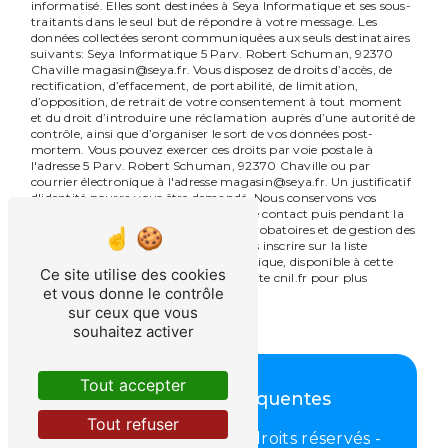
informatisé. Elles sont destinées à Seya Informatique et ses sous-
traitants dans le seul but de répondre à votre message. Les
données collectées seront communiquées aux seuls destinataires
suivants: Seya Informatique 5 Parv. Robert Schuman, 92370
Chaville magasin@seya.fr. Vous disposez de droits d’accès, de
rectification, d’effacement, de portabilité, de limitation,
d’opposition, de retrait de votre consentement à tout moment
et du droit d’introduire une réclamation auprès d’une autorité de
contrôle, ainsi que d’organiser le sort de vos données post-
mortem. Vous pouvez exercer ces droits par voie postale à
l'adresse 5 Parv. Robert Schuman, 92370 Chaville ou par
courrier électronique à l'adresse magasin@seya.fr. Un justificatif
d'identité pourra vous être demandé. Nous conservons vos
données pendant la période de prise de contact puis pendant la
durée de prescription légale aux fins probatoires et de gestion des
contentieux. Vous avez le droit de vous inscrire sur la liste
d'opposition au démarchage téléphonique, disponible à cette
Ce site utilise des cookies
adresse:
Bloctel.gouv.fr
. Consultez le site cnil.fr pour plus
et vous donne le contrôle
d’informations sur vos droits.
sur ceux que vous
souhaitez activer
Tout accepter
Recherches fréquentes
Tout refuser
©
Vistalid
- 2026 - Tous droits réservés -